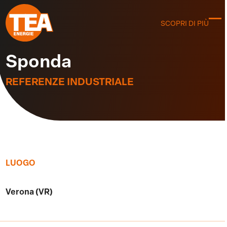
Skip
to
SCOPRI DI PIÙ
C
content
m
m
Sponda
REFERENZE INDUSTRIALE
LUOGO
Verona (VR)