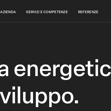
 AZIENDA
SERVIZI E COMPETENZE
REFERENZE
 energeti
sviluppo.