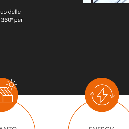
uo delle
 360° per