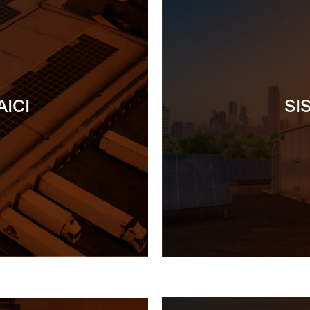
AICI
SI