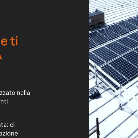
 ti
A
zzato nella
nti
ta: ci
tazione