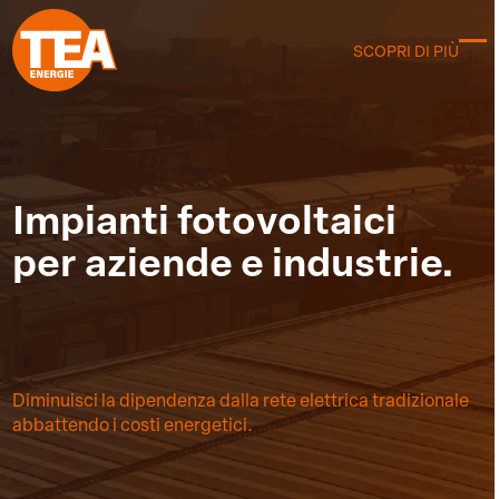
Skip
to
SCOPRI DI PIÙ
C
content
m
m
Impianti fotovoltaici
per aziende e industrie.
Diminuisci la dipendenza dalla rete elettrica tradizionale
abbattendo i costi energetici.