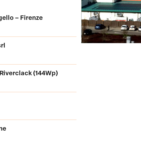
ello – Firenze
rl
Riverclack (144Wp)
ne