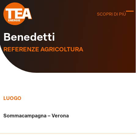
Skip
to
SCOPRI DI PIÙ
C
content
m
m
Benedetti
REFERENZE AGRICOLTURA
LUOGO
Sommacampagna – Verona