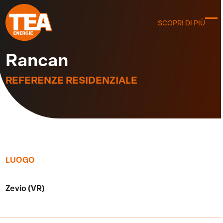
Skip
to
SCOPRI DI PIÙ
C
content
m
m
Rancan
REFERENZE RESIDENZIALE
LUOGO
Zevio (VR)