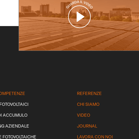
 COMPETENZE
REFERENZE
 FOTOVOLTAICI
CHI SIAMO
DI ACCUMULO
VIDEO
NG AZIENDALE
JOURNAL
E FOTOVOLTAICHE
LAVORA CON NOI