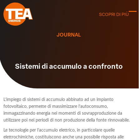
Skip
to
SCOPRI DI PIÙ
C
content
m
m
JOURNAL
Sistemi di accumulo a confronto
L’impiego di sistemi di accumulo abbinato ad un impianto
fotovoltaico, permette di massimizzare l’autoconsumo,
immagazzinando energia nei momenti di sovrapproduzione da
utilizzare poi nei periodi di non produzione della fonte rinnovabile.
Le tecnologie per l’accumulo elettrico, in particolare quelle
elettrochimiche, costituiscono anche una possibile risposta alle